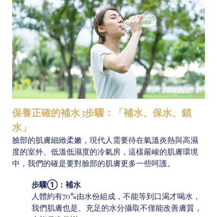
保養
正確的補水
3
步驟：
「補水、保水、鎖
水」
臉部的肌膚細緻柔嫩，現代人需要待在氣溫炎熱與高濕
度的室外、低溫低濕度的冷氣房，這樣嚴峻的肌膚環境
中，我們的確是要對臉部的肌膚更多一些呵護。
步驟①：
補水
人體約有70%由水份組成，不能等到口渴才喝水，
我們肌膚也是、充足的水分攝取不僅能改善膚質，