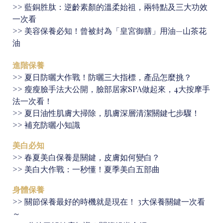
>>
藍銅胜肽：逆齡素顏的溫柔始祖，兩特點及三大功效
一次看
>>
美容保養必知！曾被封為「皇宮御膳」用油—山茶花
油
進階保養
>>
夏日防曬大作戰！防曬三大指標，產品怎麼挑？
>>
瘦瘦臉手法大公開，臉部居家SPA做起來，4大按摩手
法一次看！
>>
夏日油性肌膚大掃除，肌膚深層清潔關鍵七步驟！
>>
補充防曬小知識
美白必知
>>
春夏美白保養是關鍵，皮膚如何變白？
>>
美白大作戰：一秒懂！夏季美白五部曲
身體保養
>>
關節保養最好的時機就是現在！ 3大保養關鍵一次看
～