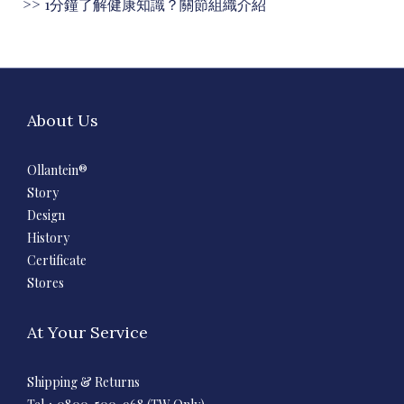
>>
1分鐘了解健康知識？關節組織介紹
About Us
Ollantein®
Story
Design
History
Certificate
Stores
At Your Service
Shipping & Returns