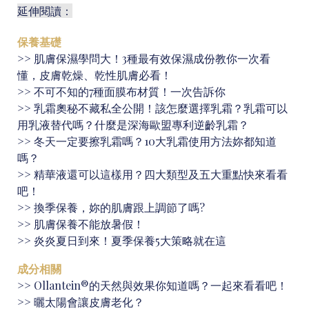
延伸閱讀：
保養基礎
>>
肌膚保濕學問大！3種最有效保濕成份教你一次看
懂，皮膚乾燥、乾性肌膚必看！
>>
不可不知的7種面膜布材質！一次告訴你
>>
乳霜奧秘不藏私全公開！該怎麼選擇乳霜？乳霜可以
用乳液替代嗎？什麼是深海歐盟專利逆齡乳霜？
>>
冬天一定要擦乳霜嗎？10大乳霜使用方法妳都知道
嗎？
>>
精華液還可以這樣用？四大類型及五大重點快來看看
吧！
>>
換季保養，妳的肌膚跟上調節了嗎?
>>
肌膚保養不能放暑假！
>>
炎炎夏日到來！夏季保養5大策略就在這
成分相關
>>
Ollantein®的天然與效果你知道嗎？一起來看看吧！
>>
曬太陽會讓皮膚老化？