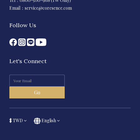
Tel：0800-500-968 (TW Only)
Email：
service@coresence.com
Follow Us
Let's Connect
Go
$
TWD
English