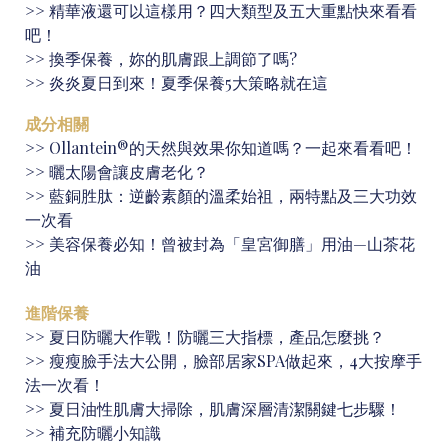
>>
精華液還可以這樣用？四大類型及五大重點快來看看
吧！
>>
換季保養，妳的肌膚跟上調節了嗎?
>>
炎炎夏日到來！夏季保養5大策略就在這
成分相關
>>
Ollantein®的天然與效果你知道嗎？一起來看看吧！
>>
曬太陽會讓皮膚老化？
>>
藍銅胜肽：逆齡素顏的溫柔始祖，兩特點及三大功效
一次看
>>
美容保養必知！曾被封為「皇宮御膳」用油—山茶花
油
進階保養
>>
夏日防曬大作戰！防曬三大指標，產品怎麼挑？
>>
瘦瘦臉手法大公開，臉部居家SPA做起來，4大按摩手
法一次看！
>>
夏日油性肌膚大掃除，肌膚深層清潔關鍵七步驟！
>>
補充防曬小知識