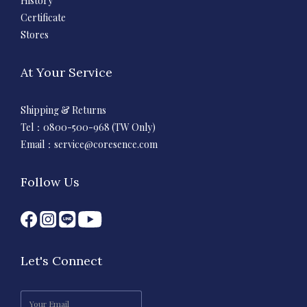
History
嗎?>> 肌膚保養不能放暑假！ 成分相關>> Ollantein®的天然與效果
Certificate
你知道嗎？一起來看看吧！>> 曬太陽會讓皮膚老化？>> 藍銅胜
Stores
肽：逆齡素顏的溫柔始祖，兩特點及三大功效一次看>> 美容保養必
知！曾被封為「皇宮御膳」用油—山茶花油 進階保養>> 夏日防曬大
At Your Service
作戰！防曬三大指標，產品怎麼挑？ >> 瘦瘦臉手法大公開，臉部居
家SPA做起來，4大按摩手法一次看！>> 夏日油性肌膚大掃除，肌膚
深層清潔關鍵七步驟！>> 補充防曬小知識 美白必知>> 春夏美白保
Shipping & Returns
養是關鍵，皮膚如何變白？>> 美白大作戰：一秒懂！夏季美白五部
Tel：0800-500-968 (TW Only)
曲 身體保養>> 關節保養最好的時機就是現在！ 3大保養關鍵一次看
Email：
service@coresence.com
～>> 1分鐘了解健康知識？關節組織介紹
Follow Us
Let's Connect