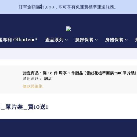
訂單金額滿$2,000，即可享有免運費標準運送服務。
備受喜愛的山茶花系列全新升級！
備受喜愛的山茶花系列全新升級！
專利 Ollantein®
產品系列
臉部保養
身體保養
指定商品：滿 10 件 即享 1 件贈品 (雪絨花植萃面膜25ml單片裝)
適用通路：
網店
條款與細則
單片裝_買10送1