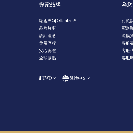
探索品牌
為您
歐盟專利 Ollantein®
付款
品牌故事
配送
設計理念
退換
發展歷程
客服專
安心認證
客服
全球據點
客服時間
$
TWD
繁體中文