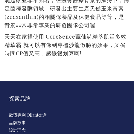
統起家並非常知名，在擁有醫療背景的加持下，跨
足菌種發酵領域，研發出主要生產天然玉米黃素
(zeaxanthin)
的相關保養品及保健食品等等，是
!
背景非常非常專業的研發團隊公司喔
CoreSence
天天在家裡使用
蔻仙詩精萃肌活多效
精華霜
就可以有像到專櫃沙龍做臉的效果，又省
CP
!!
時間
值又高，感覺很划算啊
探索品牌
歐盟專利 Ollantein®
品牌故事
設計理念