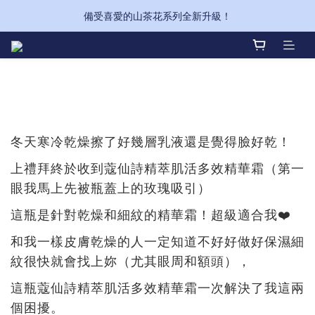
備受喜愛的山茶花系列全新升級！
備受喜愛的山茶花系列全新升級！
訂單金額滿$2,000，即可享有免運費標準運送服務。
備受喜愛的山茶花系列全新升級！
冬天寒冷乾燥擦了好幾層乳液還是覺得臉好乾！
上禮拜終於收到蔻仙詩精萃肌活多效精華霜（第一
眼我馬上先被瓶蓋上的玫瑰吸引）
這瓶是針對乾燥和細紋的精華霜！超級適合我
❤
️
和我一樣皮膚乾燥的人一定知道不好好做好保濕細
紋很快就會找上妳（尤其眼周和額頭），
這瓶蔻仙詩精萃肌活多效精華霜一次解決了我這兩
個困擾。